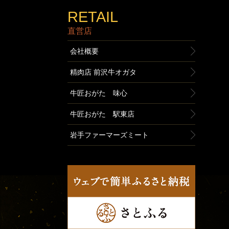
RETAIL
直営店
会社概要
精肉店 前沢牛オガタ
牛匠おがた 味心
牛匠おがた 駅東店
岩手ファーマーズミート