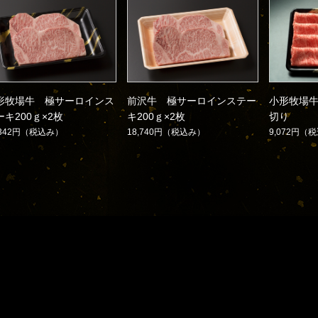
形牧場牛 極サーロインス
前沢牛 極サーロインステー
小形牧場牛
ーキ200ｇ×2枚
キ200ｇ×2枚
切り
,342円
（税込み）
18,740円
（税込み）
9,072円
（税