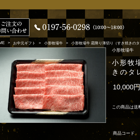
ME
お中元ギフト
小形牧場牛
小形牧場牛 霜降り薄切り（すき焼きのタレ
小形牧場牛
小形牧
きのタレ
10,000
この商品は送
商品コード