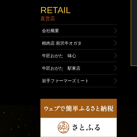
RETAIL
直営店
会社概要
精肉店 前沢牛オガタ
牛匠おがた 味心
牛匠おがた 駅東店
岩手ファーマーズミート