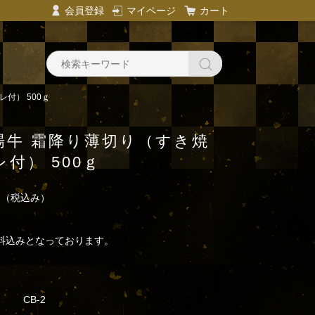
会員登録
マイページ
カート
付） 500ｇ
場牛 霜降り薄切り（すき焼
付） 500ｇ
円
（税込み）
料込みとなっております。
CB-2