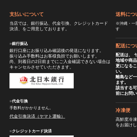
支払いについて
送料につ
当店では、銀行振込、代金引換、クレジットカード
※沖縄・一
決済、をご用意しております。
す
銀行振込
配送につ
銀行口座にお振り込み確認後の発送になります。
配送は、 
振り込み手数料はお客様負担でお願いします。
地域や商
尚、到着日の2日前までにご入金確認できない場合は
更になる
キャンセルさせていただきます。
い。
離島など
ます。
該当する
前にお問
代金引換
手数料がかかりません。
冷凍便
代金引換決済（ヤマト運輸）
高鮮度冷
をお届け
クレジットカード決済