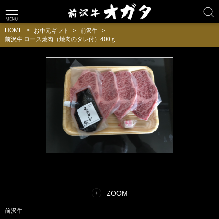
HOME
お中元ギフト
前沢牛
前沢牛 ロース焼肉（焼肉のタレ付）400ｇ
ZOOM
前沢牛